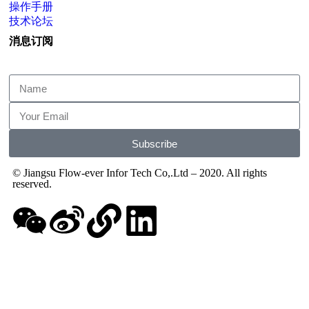
操作手册
技术论坛
消息订阅
Subscribe
© Jiangsu Flow-ever Infor Tech Co,.Ltd – 2020. All rights
reserved.