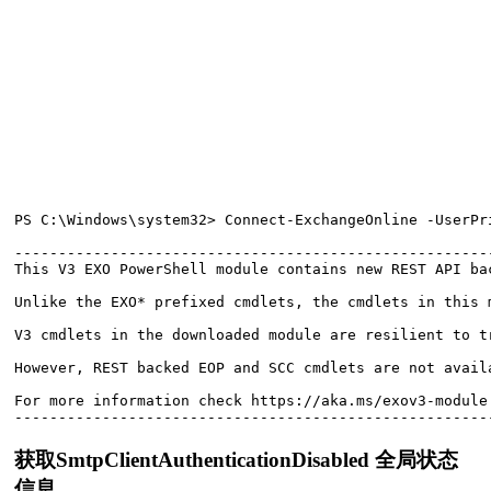
PS C:\Windows\system32> Connect-ExchangeOnline -UserPr
------------------------------------------------------
This V3 EXO PowerShell module contains new REST API ba
Unlike the EXO* prefixed cmdlets, the cmdlets in this 
V3 cmdlets in the downloaded module are resilient to t
However, REST backed EOP and SCC cmdlets are not avail
For more information check https://aka.ms/exov3-module

获取SmtpClientAuthenticationDisabled 全局状态
信息