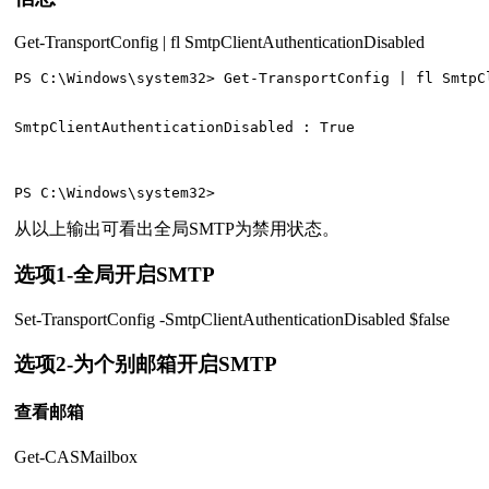
Get-TransportConfig | fl SmtpClientAuthenticationDisabled
PS C:\Windows\system32> Get-TransportConfig | fl SmtpCl
SmtpClientAuthenticationDisabled : True

从以上输出可看出全局SMTP为禁用状态。
选项1-全局开启SMTP
Set-TransportConfig -SmtpClientAuthenticationDisabled $false
选项2-为个别邮箱开启SMTP
查看邮箱
Get-CASMailbox