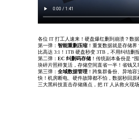
各位 IT 打工人速来！硬盘爆红删到崩溃？数据
第一弹：
智能重删压缩
！重复数据就是存储界 
比高达 3:1！1TB 硬盘秒变 3TB，不用纠
第二弹：
EC 纠删码存储
！传统副本备份是 “囤
块碎片照样复活，存储空间直省一半！省钱又
第三弹：
全域数据管理
！跨集群备份、异地容灾
快！机房断电、硬件故障都不怕，数据秒回原
三大黑科技直击存储痛点，把 IT 人从救火现