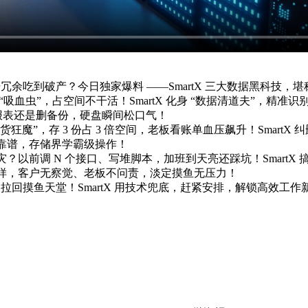
冗余吃到破产？今日独家爆料 ——SmartX 三大数据黑科技，堪称
“吸血虫”，占空间不干活！SmartX 化身 “数据清道夫”，精
结删报表还是删备份，硬盘瞬间松口气！
货狂魔”，存 3 份占 3 倍空间，老板看账单血压飙升！SmartX
靠谱，存储界学霸级操作！
？以前调 N 个接口、写堆脚本，加班到天亮还踩坑！Smart
样，客户无察觉、老板不问责，淡定摸鱼无压力！
场拉回摸鱼天堂！SmartX 用技术兜底，赶紧安排，解锁高效工作