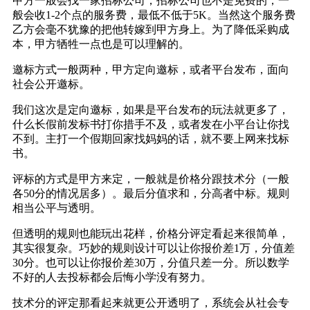
甲方一般会找一家招标公司，招标公司也不是免费的，一
般会收1-2个点的服务费，最低不低于5K。当然这个服务费
乙方会毫不犹豫的把他转嫁到甲方身上。为了降低采购成
本，甲方牺牲一点也是可以理解的。
邀标方式一般两种，甲方定向邀标，或者平台发布，面向
社会公开邀标。
我们这次是定向邀标，如果是平台发布的玩法就更多了，
什么长假前发标书打你措手不及，或者发在小平台让你找
不到。主打一个假期回家找妈妈的话，就不要上网来找标
书。
评标的方式是甲方来定，一般就是价格分跟技术分（一般
各50分的情况居多）。最后分值求和，分高者中标。规则
相当公平与透明。
但透明的规则也能玩出花样，价格分评定看起来很简单，
其实很复杂。巧妙的规则设计可以让你报价差1万，分值差
30分。也可以让你报价差30万，分值只差一分。所以数学
不好的人去投标都会后悔小学没有努力。
技术分的评定那看起来就更公开透明了，系统会从社会专