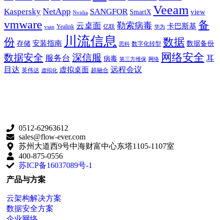
Veeam
NetApp
Kaspersky
SANGFOR
view
SmartX
Nvidia
vmware
备
勒索病毒
云桌面
卡巴斯基
Yealink
亿联
vsan
华为
川流信息
份
数据
安装指南
存储
数据备份
数字化转型
思科
网络安全
数据安全
深信服
服务台
耳
病毒
第三方维保
网络
目达
远程会议
虚拟桌面
英伟达
超融合
虚拟化
0512-62963612
sales@flow-ever.com
苏州大道西9号中海财富中心东塔1105-1107室
400-875-0556
苏ICP备16037089号-1
产品与方案
云架构解决方案
数据安全方案
企业网络