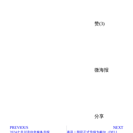
赞(3)
微海报
分享
PREVIOUS
NEXT
2024七月川流信息服务月报
喜讯｜我司正式升级为戴尔（DELL）白金级合作伙伴！