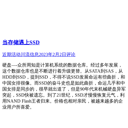
当存储遇上SSD
近期活动
川流信息
2023年2月2日
评论
硬盘—-众所周知是计算机系统的数据仓库。经过多年发展，
这个数据仓库也是不断进行着升级更替。从SATA到SAS，从
HDD到SSD，提到SSD，不得不说SSD发展命运有些曲折，和
中国女排很像。而SSD的奋斗史也是如此曲折，命运几乎和中
国女排是同步的，很早就出道了，但是90年代末机械硬盘异军
突起，SSD快被遗忘。到了21世纪，SSD才慢慢恢复元气，利
用NAND Flash王者归来。价格也相对亲民，被越来越多的企
业用户所喜爱。