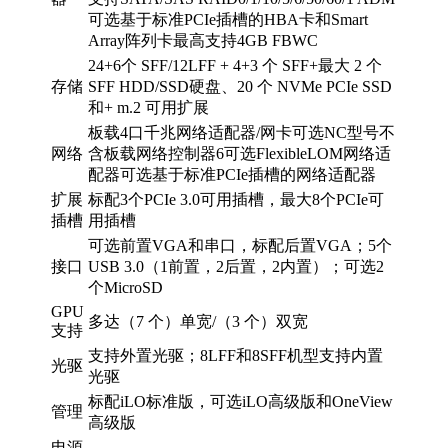
可选基于标准PCIe插槽的HBA卡和Smart
Array阵列卡最高支持4GB FBWC
24+6个 SFF/12LFF + 4+3 个 SFF+最大 2 个
存储
SFF HDD/SSD硬盘、20 个 NVMe PCIe SSD
和+ m.2 可用扩展
板载4口千兆网络适配器/网卡可选NC型号不
网络
含板载网络控制器6可选FlexibleLOM网络适
配器可选基于标准PCIe插槽的网络适配器
扩展
标配3个PCIe 3.0可用插槽，最大8个PCIe可
插槽
用插槽
可选前置VGA和串口，标配后置VGA；5个
接口
USB 3.0（1前置，2后置，2内置）；可选2
个MicroSD
GPU
多达（7 个）单宽/（3 个）双宽
支持
支持外置光驱；8LFF和8SFF机型支持内置
光驱
光驱
标配iLO标准版，可选iLO高级版和OneView
管理
高级版
电源