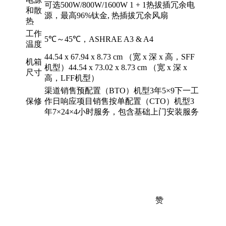
可选500W/800W/1600W 1 + 1热拔插冗余电
和散
源，最高96%钛金, 热插拔冗余风扇
热
工作
5℃～45℃，ASHRAE A3 & A4
温度
44.54 x 67.94 x 8.73 cm （宽 x 深 x 高，SFF
机箱
机型）44.54 x 73.02 x 8.73 cm （宽 x 深 x
尺寸
高，LFF机型）
渠道销售预配置（BTO）机型3年5×9下一工
保修
作日响应项目销售按单配置（CTO）机型3
年7×24×4小时服务，包含基础上门安装服务
赞