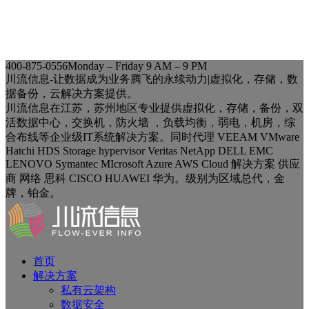
400-875-0556
Monday – Friday 9 AM – 9 PM
川流信息-让数据成为业务腾飞的永续动力|虚拟化，存储，数
据备份，云解决方案提供。
川流信息在江苏，苏州地区专业提供虚拟化，存储，备份，双
活数据中心，交换机，防火墙 ，负载均衡，弱电，机房，综
合布线等企业级IT系统解决方案。同时代理 VEEAM VMware
Hatchi HDS Storage hypervisor Veritas NetApp DELL EMC
LENOVO Symantec MIcrosoft Azure AWS Cloud 解决方案 供应
商 网络 思科 CISCO HUAWEI 华为。级别为区域总代，金
牌，铂金。
首页
解决方案
私有云架构
数据安全