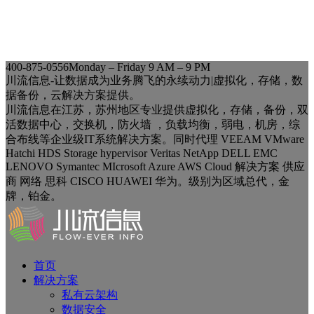
400-875-0556
Monday – Friday 9 AM – 9 PM
川流信息-让数据成为业务腾飞的永续动力|虚拟化，存储，数
据备份，云解决方案提供。
川流信息在江苏，苏州地区专业提供虚拟化，存储，备份，双
活数据中心，交换机，防火墙 ，负载均衡，弱电，机房，综
合布线等企业级IT系统解决方案。同时代理 VEEAM VMware
Hatchi HDS Storage hypervisor Veritas NetApp DELL EMC
LENOVO Symantec MIcrosoft Azure AWS Cloud 解决方案 供应
商 网络 思科 CISCO HUAWEI 华为。级别为区域总代，金
牌，铂金。
首页
解决方案
私有云架构
数据安全