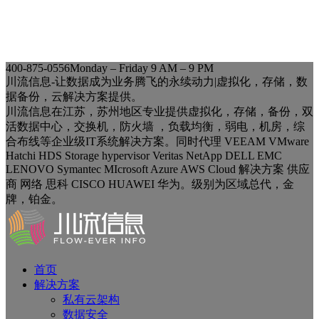
400-875-0556
Monday – Friday 9 AM – 9 PM
川流信息-让数据成为业务腾飞的永续动力|虚拟化，存储，数
据备份，云解决方案提供。
川流信息在江苏，苏州地区专业提供虚拟化，存储，备份，双
活数据中心，交换机，防火墙 ，负载均衡，弱电，机房，综
合布线等企业级IT系统解决方案。同时代理 VEEAM VMware
Hatchi HDS Storage hypervisor Veritas NetApp DELL EMC
LENOVO Symantec MIcrosoft Azure AWS Cloud 解决方案 供应
商 网络 思科 CISCO HUAWEI 华为。级别为区域总代，金
牌，铂金。
首页
解决方案
私有云架构
数据安全