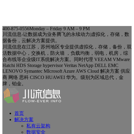
400-875-0556
Monday – Friday 9 AM – 9 PM
川流信息-让数据成为业务腾飞的永续动力|虚拟化，存储，数
据备份，云解决方案提供。
川流信息在江苏，苏州地区专业提供虚拟化，存储，备份，双
活数据中心，交换机，防火墙 ，负载均衡，弱电，机房，综
合布线等企业级IT系统解决方案。同时代理 VEEAM VMware
Hatchi HDS Storage hypervisor Veritas NetApp DELL EMC
LENOVO Symantec MIcrosoft Azure AWS Cloud 解决方案 供应
商 网络 思科 CISCO HUAWEI 华为。级别为区域总代，金
牌，铂金。
首页
解决方案
私有云架构
数据安全